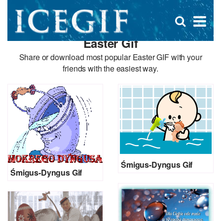
D
×
Se
Open
for
s
search
Easter Gif
box
f
Share or download most popular Easter GIF with your
friends with the easiest way.
Śmigus-Dyngus Gif
Śmigus-Dyngus Gif