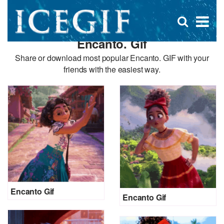
D
×
Se
Open
for
s
search
Encanto. Gif
box
f
Share or download most popular Encanto. GIF with your
friends with the easiest way.
Encanto Gif
Encanto Gif