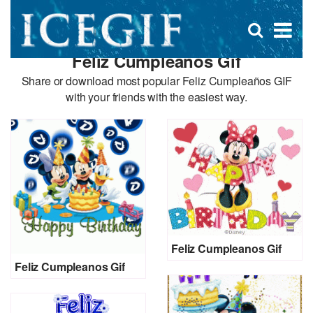
D
×
Se
Open
for
s
search
Feliz Cumpleaños Gif
box
f
Share or download most popular Feliz Cumpleaños GIF
with your friends with the easiest way.
Feliz Cumpleanos Gif
Feliz Cumpleanos Gif